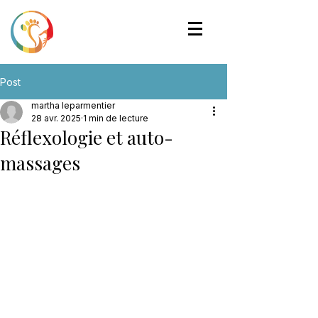
Post
martha leparmentier
28 avr. 2025
1 min de lecture
Réflexologie et auto-
massages