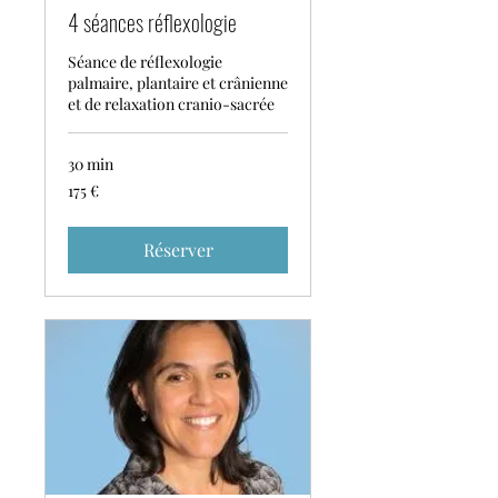
4 séances réflexologie
Séance de réflexologie
palmaire, plantaire et crânienne
et de relaxation cranio-sacrée
30 min
175
175 €
euros
Réserver