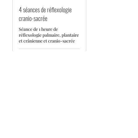
4 séances de réflexologie
cranio-sacrée
Séance de 1 heure de
réflexologie palmaire, plantaire
et crânienne et cranio-sacrée
1 h
255
255 €
euros
Réserver