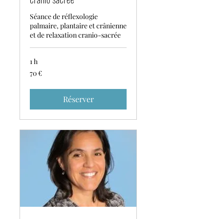
Séance de réflexologie
palmaire, plantaire et crânienne
et de relaxation cranio-sacrée
1 h
70
70 €
euros
Réserver